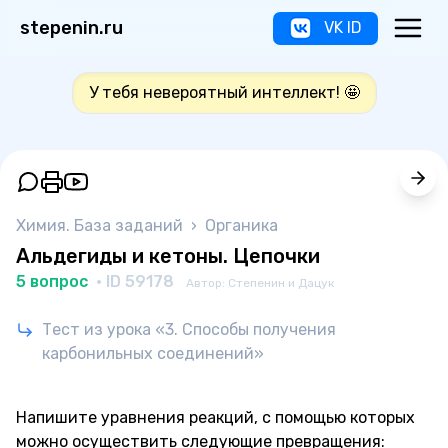
stepenin.ru
VK ID
У тебя невероятный интеллект! 🤩
Химия. База заданий
›
Органика
Альдегиды и кетоны. Цепочки
5 вопрос
· ID 59178
Автор: Степенин и Дацук
Тест из урока «3. Способы получения
карбонильных соединений»
Напишите уравнения реакций, с помощью которых
можно осуществить следующие превращения: