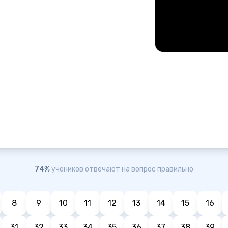
74%
учеников отвечают на вопрос правильно
8
9
10
11
12
13
14
15
16
31
32
33
34
35
36
37
38
39