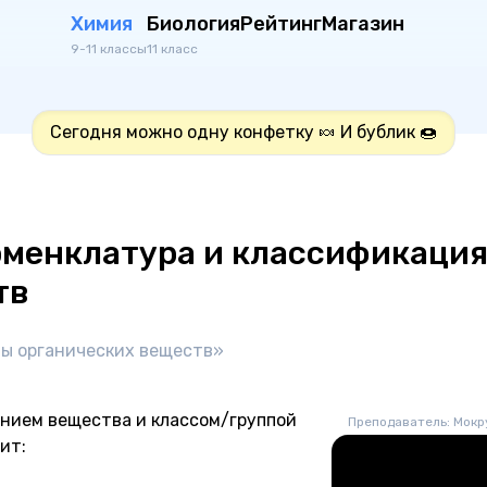
Химия
Биология
Рейтинг
Магазин
9-11 классы
11 класс
Сегодня можно одну конфетку 🍬 И бублик 🍩
оменклатура и классификаци
тв
лы органических веществ»
нием вещества и классом/группой
Преподаватель: Мокр
ит: