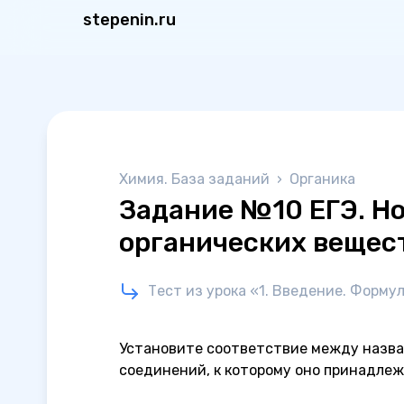
stepenin.ru
Химия. База заданий
›
Органика
Задание №10 ЕГЭ. Н
органических вещес
Тест из урока «1. Введение. Форму
Установите соответствие между назва
соединений, к которому оно принадлеж