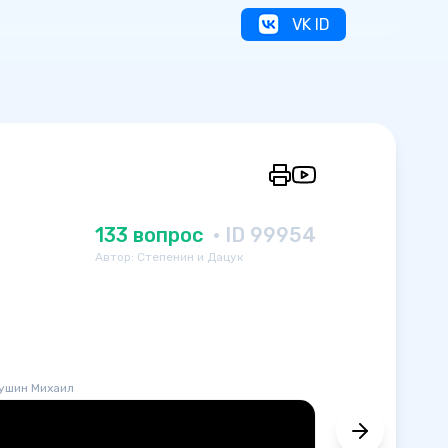
VK ID
я
133 вопрос
· ID 99954
Автор: Степенин и Дацук
ушин Михаил