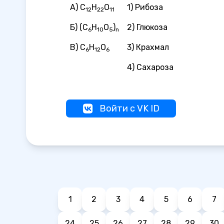
А) C
H
O
1) Рибоза
12
22
11
Б) (C
H
O
)
2) Глюкоза
6
10
5
n
В) C
H
O
3) Крахмал
6
12
6
4) Сахароза
Войти с VK ID
1
2
3
4
5
6
7
24
25
26
27
28
29
30