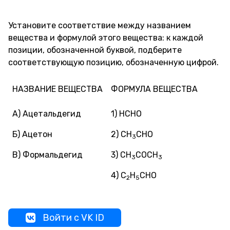
Установите соответствие между названием
вещества и формулой этого вещества: к каждой
позиции, обозначенной буквой, подберите
соответствующую позицию, обозначенную цифрой.
НАЗВАНИЕ ВЕЩЕСТВА
ФОРМУЛА ВЕЩЕСТВА
А) Ацетальдегид
1) HCHO
Б) Ацетон
2) CH
CHO
3
В) Формальдегид
3) CH
COCH
3
3
4) C
H
CHO
2
5
Войти с VK ID