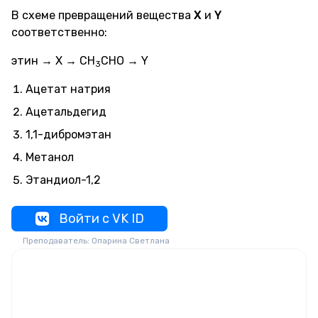
В схеме превращений вещества
X
и
Y
соответственно:
этин → X → CH
CHO → Y
3
Ацетат натрия
Ацетальдегид
1,1-дибромэтан
Метанол
Этандиол-1,2
Войти с VK ID
Преподаватель: Опарина Светлана