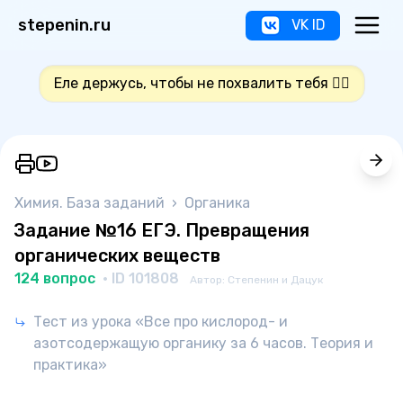
stepenin.ru
VK ID
Еле держусь, чтобы не похвалить тебя 👍🏻
Химия. База заданий
›
Органика
Задание №16 ЕГЭ. Превращения
органических веществ
124 вопрос
· ID 101808
Автор: Степенин и Дацук
Тест из урока «Все про кислород- и
азотсодержащую органику за 6 часов. Теория и
практика»