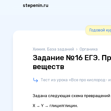
stepenin.ru
Годовой ку
Химия. База заданий
›
Органика
Задание №16 ЕГЭ. П
веществ
Тест из урока «Все про кислород- 
Задана следующая схема превращений
Х → Y → глицилглицин.