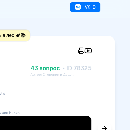
VK ID
 в лес 🏕️📚
43 вопрос
· ID 78325
Автор: Степенин и Дацук
ка»
ушин Михаил