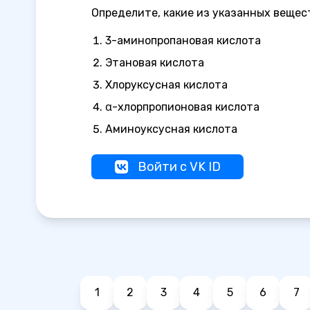
Определите, какие из указанных вещес
3-аминопропановая кислота
Этановая кислота
Хлоруксусная кислота
α-хлорпропионовая кислота
Аминоуксусная кислота
Войти с VK ID
1
2
3
4
5
6
7