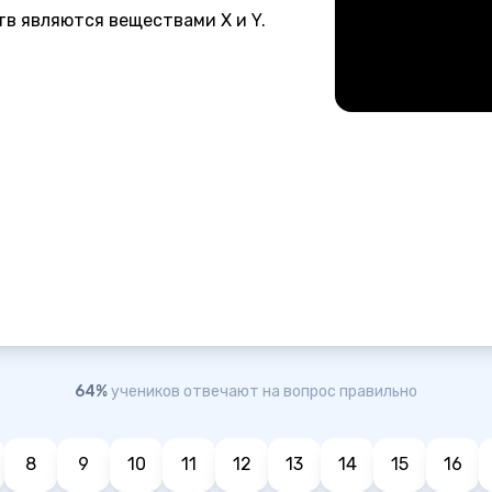
тв являются веществами X и Y.
64%
учеников отвечают на вопрос правильно
8
9
10
11
12
13
14
15
16