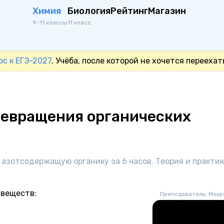
Химия
Биология
Рейтинг
Магазин
9-11 классы
11 класс
рс к ЕГЭ-2027
. Учёба, после которой не хочется переехать
ревращения органических
и азотсодержащую органику за 6 часов. Теория и практи
 веществ:
Преподаватель: Мокр