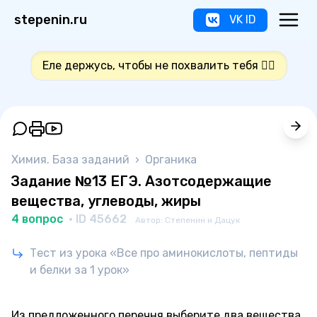
stepenin.ru
VK ID
Еле держусь, чтобы не похвалить тебя 👍🏻
Химия. База заданий
›
Органика
Задание №13 ЕГЭ. Азотсодержащие
вещества, углеводы, жиры
4 вопрос
· ID 45662
Автор: Степенин и Дацук
Тест из урока «Все про аминокислоты, пептиды
и белки за 1 урок»
Из предложенного перечня выберите два вещества,