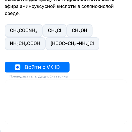
эфира аминоуксусной кислоты в солянокислой
среде.
CH
COONH
CH
Cl
CH
OH
3
4
3
3
NH
CH
COOH
[HOOC–CH
–NH
]Cl
2
2
2
3
Войти с VK ID
Преподаватель: Дацук Екатерина