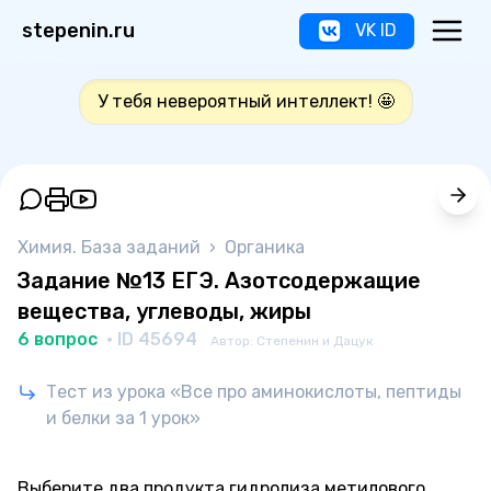
stepenin.ru
VK ID
У тебя невероятный интеллект! 🤩
Химия. База заданий
›
Органика
Задание №13 ЕГЭ. Азотсодержащие
вещества, углеводы, жиры
6 вопрос
· ID 45694
Автор: Степенин и Дацук
Тест из урока «Все про аминокислоты, пептиды
и белки за 1 урок»
Выберите два продукта гидролиза метилового