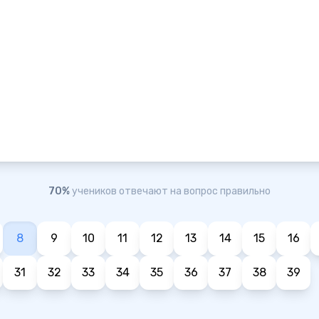
70%
учеников отвечают на вопрос правильно
8
9
10
11
12
13
14
15
16
31
32
33
34
35
36
37
38
39