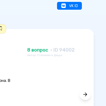
VK ID
👇
8 вопрос
· ID 94002
Автор: Степенин и Дацук
она. В