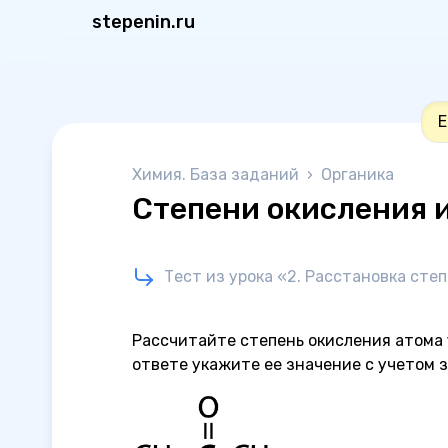
stepenin.ru
Е
Химия. База заданий
›
Органика
Степени окисления и
Тест из урока «2. Расстановка сте
Рассчитайте степень окисления атома 
ответе укажите ее значение с учетом з