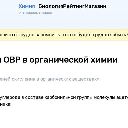
Химия
Биология
Рейтинг
Магазин
9-11 классы
11 класс
сли это трудно запомнить, то это будет трудно забыть 
 ОВР в органической химии
пеней окисления в органических веществах»
углерода в составе карбонильной группы молекулы ацет
нака: