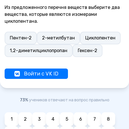
Из предложенного перечня веществ выберите два
вещества, которые являются изомерами
циклопентана.
Пентен-2
2-метилбутан
Циклопентен
1,2-диметилциклопропан
Гексен-2
Войти с VK ID
73%
учеников отвечают на вопрос правильно
1
2
3
4
5
6
7
8