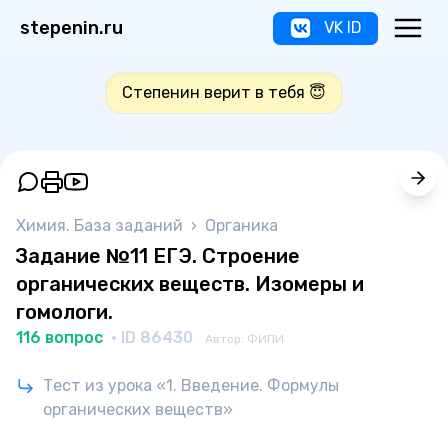
stepenin.ru
VK ID
Степенин верит в тебя 😇
Химия. База заданий
›
Органика
Задание №11 ЕГЭ. Строение
органических веществ. Изомеры и
гомологи.
116 вопрос
· ID 86430
Автор: ФИПИ
Тест из урока «1. Введение. Формулы
органических веществ»