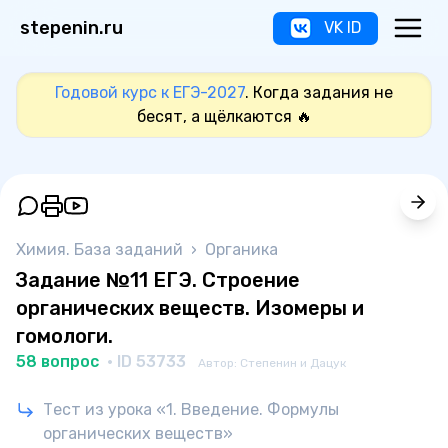
stepenin.ru
VK ID
Годовой курс к ЕГЭ-2027
. Когда задания не
бесят, а щёлкаются 🔥
Химия. База заданий
›
Органика
Задание №11 ЕГЭ. Строение
органических веществ. Изомеры и
гомологи.
58 вопрос
· ID 53733
Автор: Степенин и Дацук
Тест из урока «1. Введение. Формулы
органических веществ»