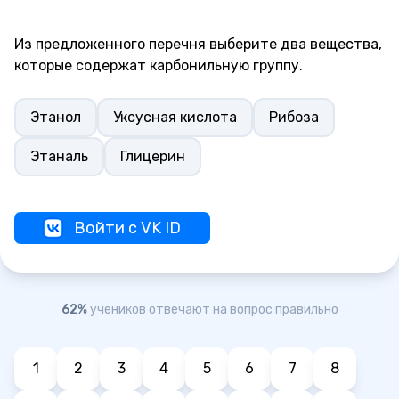
Из предложенного перечня выберите два вещества,
которые содержат карбонильную группу.
Этанол
Уксусная кислота
Рибоза
Этаналь
Глицерин
Войти с VK ID
62%
учеников отвечают на вопрос правильно
1
2
3
4
5
6
7
8