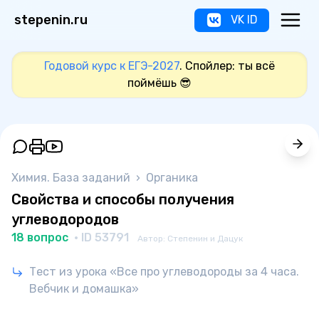
stepenin.ru
VK ID
Годовой курс к ЕГЭ-2027
. Спойлер: ты всё
поймёшь 😎
Химия. База заданий
›
Органика
Свойства и способы получения
углеводородов
18 вопрос
· ID 53791
Автор: Степенин и Дацук
Тест из урока «Все про углеводороды за 4 часа.
Вебчик и домашка»