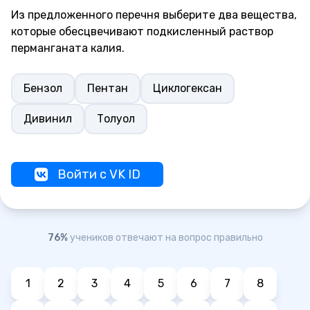
Из предложенного перечня выберите два вещества,
которые обесцвечивают подкисленный раствор
перманганата калия.
Бензол
Пентан
Циклогексан
Дивинил
Толуол
Войти с VK ID
76%
учеников отвечают на вопрос правильно
1
2
3
4
5
6
7
8