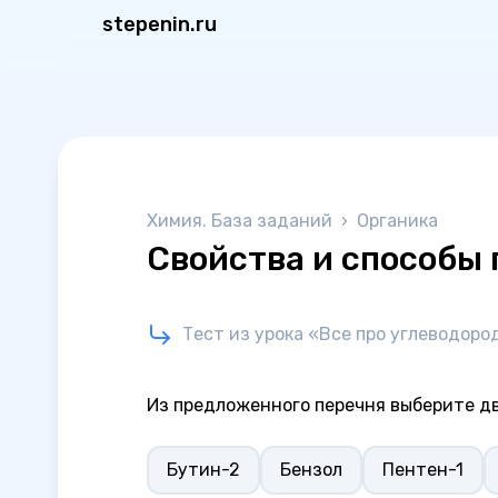
stepenin.ru
Химия. База заданий
›
Органика
Свойства и способы 
Тест из урока «Все про углеводоро
Из предложенного перечня выберите д
Бутин-2
Бензол
Пентен-1