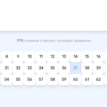
77%
учеников отвечают на вопрос правильно
8
9
10
11
12
13
14
15
16
31
32
33
34
35
36
37
38
39
54
55
56
57
58
59
60
61
62