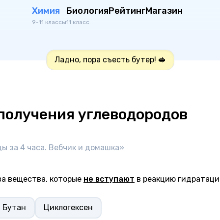
Химия
Биология
Рейтинг
Магазин
9-11 классы
11 класс
Ладно, пора съесть бутер! 🥪
получения углеводородов
ды за 4 часа. Вебчик и домашка»
ва вещества, которые
не вступают
в реакцию гидратаци
Бутан
Циклогексен