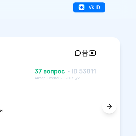
VK ID
37 вопрос
· ID 53811
Автор: Степенин и Дацук
и.