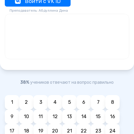
Войти с VK ID
Преподаватель: Абдуллина Дина
38%
учеников отвечают на вопрос правильно
1
2
3
4
5
6
7
8
9
10
11
12
13
14
15
16
17
18
19
20
21
22
23
24