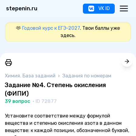
stepenin.ru
VK ID
🫶
Годовой курс к ЕГЭ-2027
. Твои баллы уже
здесь.
Химия. База заданий
›
Задания по номерам
Задание №4. Степень окисления
(ФИПИ)
39 вопрос
· ID 72877
Установите соответствие между формулой
вещества и степенью окисления азота в данном
веществе: к каждой позиции, обозначенной буквой,