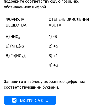
подберите соответствующую позицию,
обозначенную цифрой.
ФОРМУЛА
СТЕПЕНЬ ОКИСЛЕНИЯ
ВЕЩЕСТВА
АЗОТА
А) HNO
1) –3
2
Б) (NH
)
S
2) +5
4
2
В) Fe(NO
)
3) +1
3
2
4) +3
Запишите в таблицу выбранные цифры под
соответствующими буквами.
Войти с VK ID