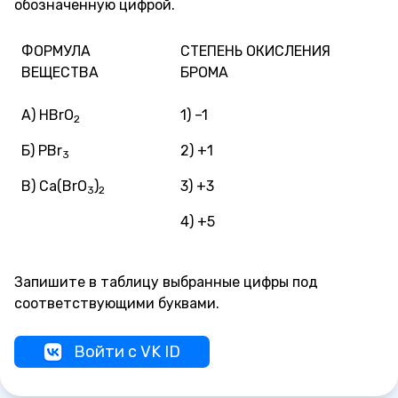
обозначенную цифрой.
ФОРМУЛА
СТЕПЕНЬ ОКИСЛЕНИЯ
ВЕЩЕСТВА
БРОМА
А) HВrO
1) –1
2
Б) PBr
2) +1
3
В) Ca(BrO
)
3) +3
3
2
4) +5
Запишите в таблицу выбранные цифры под
соответствующими буквами.
Войти с VK ID