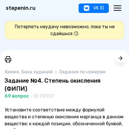
stepenin.ru
VK ID
Потерпеть неудачу невозможно, пока ты не
сдаёшься 😏
Химия. База заданий
›
Задания по номерам
Задание №4. Степень окисления
(ФИПИ)
69 вопрос
· ID 72907
Установите соответствие между формулой
вещества и степенью окисления марганца в данном
веществе: к каждой позиции, обозначенной буквой,