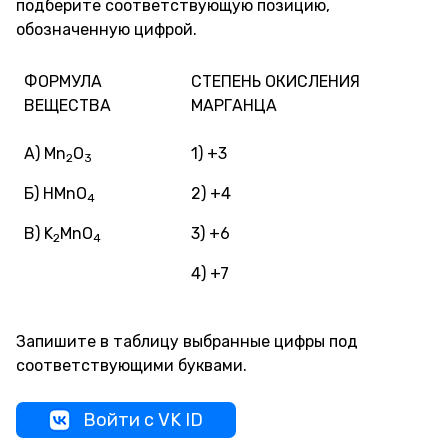
подберите соответствующую позицию,
обозначенную цифрой.
ФОРМУЛА
СТЕПЕНЬ ОКИСЛЕНИЯ
ВЕЩЕСТВА
МАРГАНЦА
А) Mn
O
1) +3
2
3
Б) HMnO
2) +4
4
В) K
MnO
3) +6
2
4
4) +7
Запишите в таблицу выбранные цифры под
соответствующими буквами.
Войти с VK ID