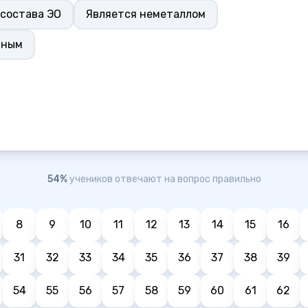
 состава ЭО
Является неметаллом
тным
54%
учеников отвечают на вопрос правильно
8
9
10
11
12
13
14
15
16
31
32
33
34
35
36
37
38
39
54
55
56
57
58
59
60
61
62