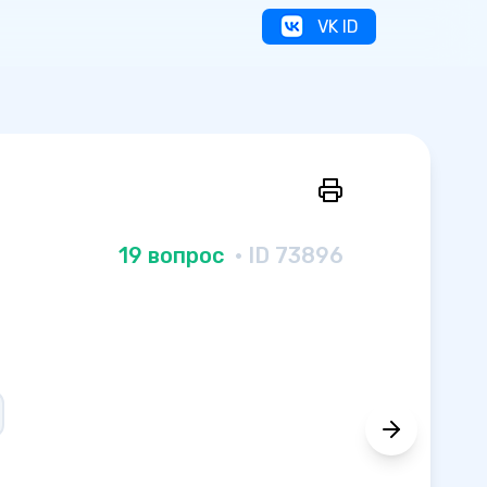
VK ID
19 вопрос
· ID 73896