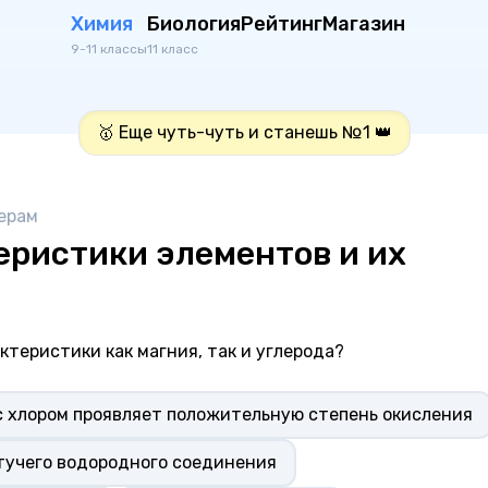
Химия
Биология
Рейтинг
Магазин
9-11 классы
11 класс
🥇 Еще чуть-чуть и станешь №1 👑
ерам
еристики элементов и их
теристики как магния, так и углерода?
с хлором проявляет положительную степень окисления
тучего водородного соединения