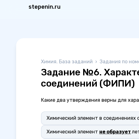
stepenin.ru
Химия. База заданий
›
Задания по ном
Задание №6. Характ
соединений (ФИПИ)
Какие два утверждения верны для харак
Химический элемент в соединениях 
Химический элемент
не образует
ле