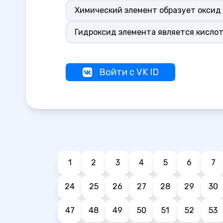
Химический элемент образует оксид
Гидроксид элемента является кисло
Войти с VK ID
1
2
3
4
5
6
7
24
25
26
27
28
29
30
47
48
49
50
51
52
53