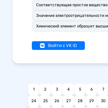
Соответствующее простое вещество 
Значение электроотрицательности м
Химический элемент образует высши
Войти с VK ID
1
2
3
4
5
6
7
24
25
26
27
28
29
30