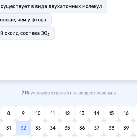
существует в виде двухатомных молекул
еньше, чем у фтора
й оксид состава ЭО
2
71%
учеников отвечают на вопрос правильно
8
9
10
11
12
13
14
15
16
31
32
33
34
35
36
37
38
39