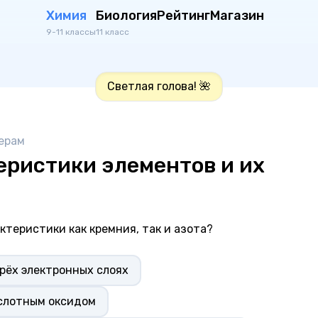
Химия
Биология
Рейтинг
Магазин
9-11 классы
11 класс
Светлая голова! 🌺
ерам
еристики элементов и их
ктеристики как кремния, так и азота?
рёх электронных слоях
слотным оксидом