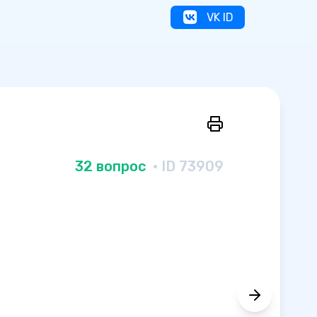
VK ID
32 вопрос
· ID 73909