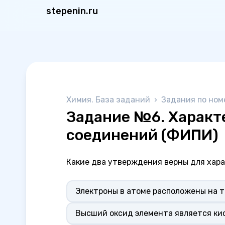
stepenin.ru
Химия. База заданий
›
Задания по ном
Задание №6. Характ
соединений (ФИПИ)
Какие два утверждения верны для хара
Электроны в атоме расположены на т
Высший оксид элемента является ки