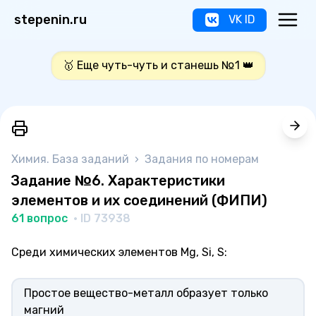
stepenin.ru
VK ID
🥇 Еще чуть-чуть и станешь №1 👑
Химия. База заданий
›
Задания по номерам
Задание №6. Характеристики
элементов и их соединений (ФИПИ)
61 вопрос
· ID 73938
Среди химических элементов Mg, Si, S:
Простое вещество-металл образует только
магний