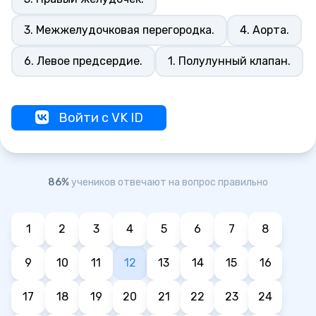
3. Межжелудочковая перегородка.
4. Аорта.
6. Левое предсердие.
1. Полулунный клапан.
Войти с VK ID
86%
учеников отвечают на вопрос правильно
1
2
3
4
5
6
7
8
9
10
11
12
13
14
15
16
17
18
19
20
21
22
23
24