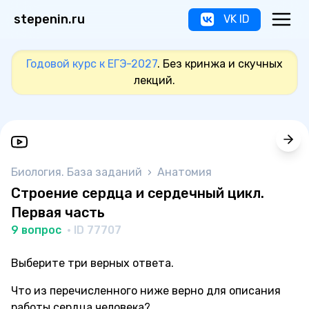
stepenin.ru
VK ID
Годовой курс к ЕГЭ-2027
. Без кринжа и скучных
лекций.
Биология. База заданий
›
Анатомия
Строение сердца и сердечный цикл.
Первая часть
9 вопрос
· ID 77707
Выберите три верных ответа.
Что из перечисленного ниже верно для описания
работы сердца человека?