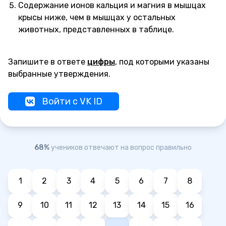
Содержание ионов кальция и магния в мышцах
крысы ниже, чем в мышцах у остальных
животных, представленных в таблице.
Запишите в ответе
цифры
, под которыми указаны
выбранные утверждения.
Войти с VK ID
68%
учеников отвечают на вопрос правильно
1
2
3
4
5
6
7
8
9
10
11
12
13
14
15
16