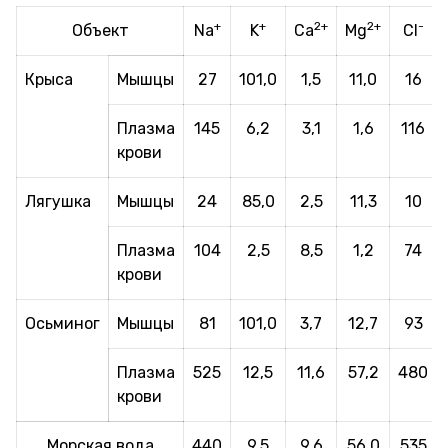
+
+
2+
2+
-
Объект
Na
K
Ca
Mg
Cl
Крыса
Мышцы
27
101,0
1,5
11,0
16
Плазма
145
6,2
3,1
1,6
116
крови
Лягушка
Мышцы
24
85,0
2,5
11,3
10
Плазма
104
2,5
8,5
1,2
74
крови
Осьминог
Мышцы
81
101,0
3,7
12,7
93
Плазма
525
12,5
11,6
57,2
480
крови
Морская вода
440
9,5
9,6
56,0
535