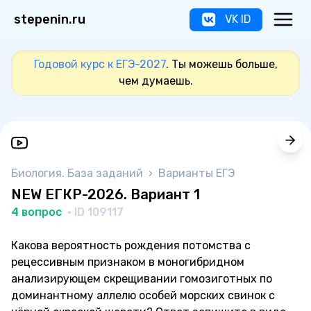
stepenin.ru
VK ID
Годовой курс к ЕГЭ-2027
. Ты можешь больше,
чем думаешь.
Биология. База заданий
›
Варианты ЕГЭ
NEW ЕГКР-2026. Вариант 1
4 вопрос
· ID 109117
Какова вероятность рождения потомства с
рецессивным признаком в моногибридном
анализирующем скрещивании гомозиготных по
доминантному аллелю особей морских свинок с