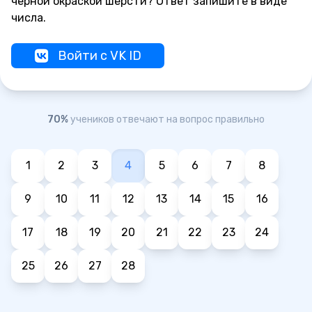
чёрной окраской шерсти? Ответ запишите в виде
числа.
Войти с VK ID
70%
учеников отвечают на вопрос правильно
1
2
3
4
5
6
7
8
9
10
11
12
13
14
15
16
17
18
19
20
21
22
23
24
25
26
27
28