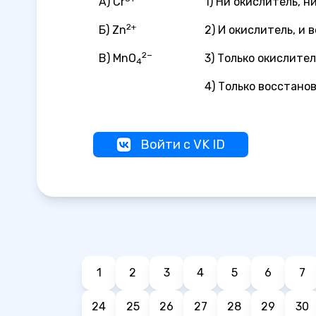
А) Cr
1) Ни окислитель, 
2+
Б) Zn
2) И окислитель, и
2−
В) MnO
3) Только окислител
4
4) Только восстано
Войти с VK ID
1
2
3
4
5
6
7
24
25
26
27
28
29
30