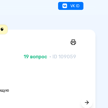
VK ID
🧠
19 вопрос
· ID 109059
ующую