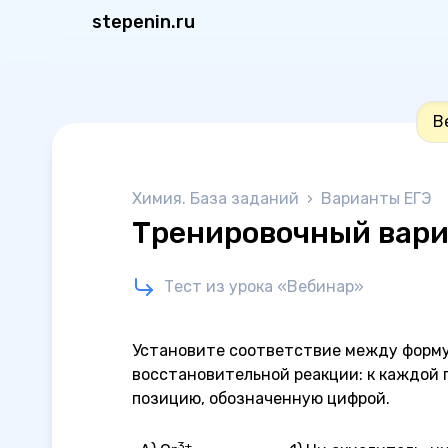
stepenin.ru
В
Химия. База заданий
›
Варианты ЕГЭ
Тренировочный вариа
Тест из урока «Вебинар»
Установите соответствие между формул
восстановительной реакции: к каждой
позицию, обозначенную цифрой.
3+