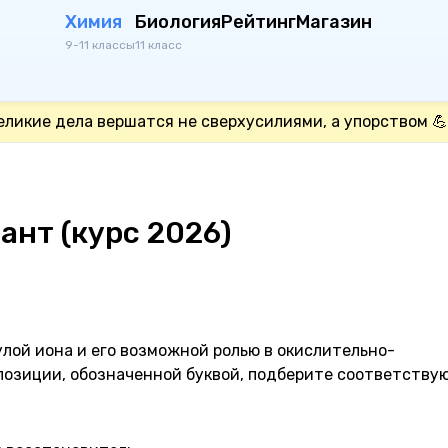
Химия
Биология
Рейтинг
Магазин
9-11 классы
11 класс
еликие дела вершатся не сверхусилиями, а упорством 💪
нт (курс 2026)
ой иона и его возможной ролью в окислительно-
 позиции, обозначенной буквой, подберите соответств