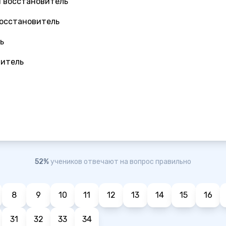
ни восстановитель
 восстановитель
ь
витель
52%
учеников отвечают на вопрос правильно
8
9
10
11
12
13
14
15
16
31
32
33
34