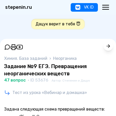
stepenin.ru
VK ID
Дацук верит в тебя 😇
Химия. База заданий
›
Неорганика
Задание №9 ЕГЭ. Превращения
неорганических веществ
47 вопрос
· ID 53676
Автор: Степенин и Дацук
Тест из урока «Вебинар и домашка»
Задана следующая схема превращений веществ: