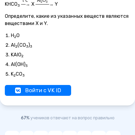
t℃
Al
O
2
3
KHCO
X
Y
—→
———→
3
Определите, какие из указанных веществ являются
веществами X и Y.
H
O
2
Al
(CO
)
2
3
3
KAlO
2
Al(OH)
3
K
CO
2
3
Войти с VK ID
67%
учеников отвечают на вопрос правильно