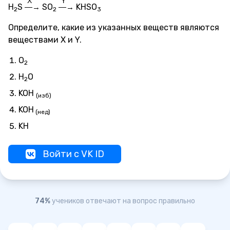
X
Y
H
S
SO
KHSO
—→
—→
2
2
3
Определите, какие из указанных веществ являются
веществами X и Y.
O
2
H
O
2
KOH
(изб)
KOH
(нед)
KH
Войти с VK ID
74%
учеников отвечают на вопрос правильно