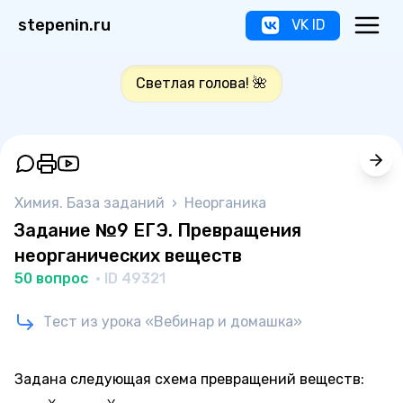
stepenin.ru
VK ID
Светлая голова! 🌺
Химия. База заданий
›
Неорганика
Задание №9 ЕГЭ. Превращения
неорганических веществ
50 вопрос
· ID 49321
Тест из урока «Вебинар и домашка»
Задана следующая схема превращений веществ: