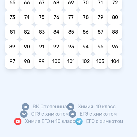
65
66
67
68
69
70
71
72
73
74
75
76
77
78
79
80
81
82
83
84
85
86
87
88
89
90
91
92
93
94
95
96
97
98
99
100
101
102
103
104
ВК Степенина
Химия: 10 класс
ОГЭ с химкотом
ЕГЭ с химкотом
Химия ЕГЭ и 10 класс
ЕГЭ с химкотом