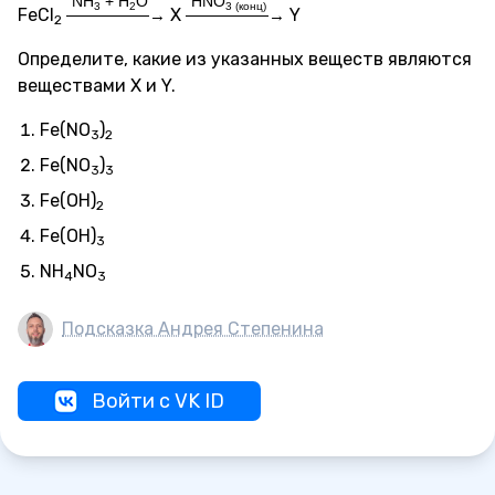
NH
+ H
O
HNO
3
2
3 (конц)
FeCl
X
Y
—————→
—————→
2
Определите, какие из указанных веществ являются
веществами X и Y.
Fe(NO
)
3
2
Fe(NO
)
3
3
Fe(OH)
2
Fe(OH)
3
NH
NO
4
3
Подсказка Андрея Степенина
Войти с VK ID