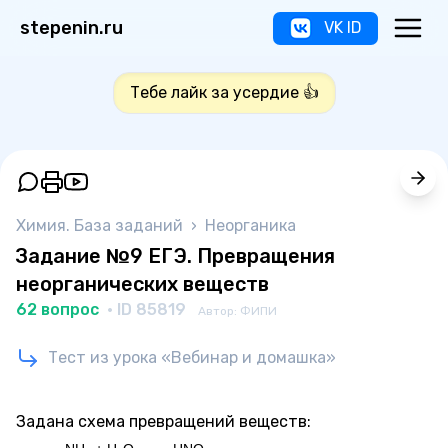
stepenin.ru
VK ID
Тебе лайк за усердие 👍
Химия. База заданий
›
Неорганика
Задание №9 ЕГЭ. Превращения
неорганических веществ
62 вопрос
· ID 85819
Автор: ФИПИ
Тест из урока «Вебинар и домашка»
Задана схема превращений веществ: