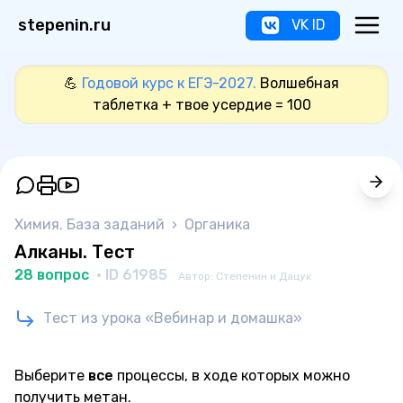
stepenin.ru
VK ID
💪
Годовой курс к ЕГЭ-2027.
Волшебная
таблетка + твое усердие = 100
Химия. База заданий
›
Органика
Алканы. Тест
28 вопрос
· ID 61985
Автор: Степенин и Дацук
Тест из урока «Вебинар и домашка»
Выберите
все
процессы, в ходе которых можно
получить метан.