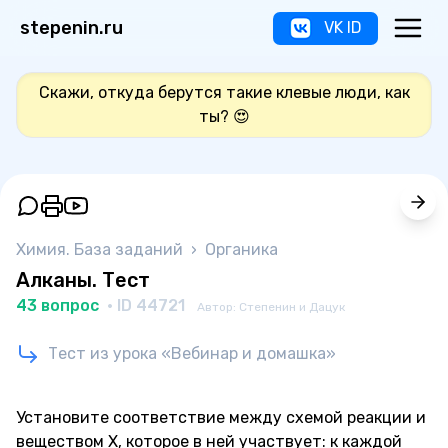
stepenin.ru
VK ID
Скажи, откуда берутся такие клевые люди, как
ты? 😍
Химия. База заданий
›
Органика
Алканы. Тест
43 вопрос
· ID 44721
Автор: Степенин и Дацук
Тест из урока «Вебинар и домашка»
Установите соответствие между схемой реакции и
веществом Х, которое в ней участвует: к каждой