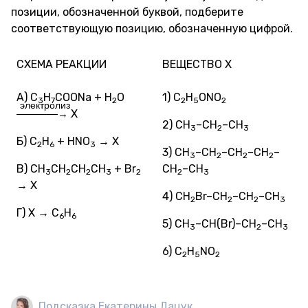
позиции, обозначенной буквой, подберите
соответствующую позицию, обозначенную цифрой.
СХЕМА РЕАКЦИИ
ВЕЩЕСТВО Х
А) C
H
COONa + H
O
1) C
H
ONO
3
7
2
2
5
2
электролиз
Х
————→
2) CH
–CH
–CH
3
2
3
Б) C
H
+ HNO
→ X
2
6
3
3) CH
–CH
–CH
–CH
–
3
2
2
2
В) CH
CH
CH
CH
+ Br
CH
–CH
3
2
2
3
2
2
3
→ X
4) CH
Br–CH
–CH
–CH
2
2
2
3
Г) X → C
H
6
6
5) CH
–CH(Br)–CH
–CH
3
2
3
6) C
H
NO
2
5
2
Подсказка Екатерины Дацук