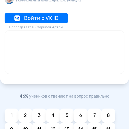
Войти с VK ID
Преподаватель: Зарипов Артём
46%
учеников отвечают на вопрос правильно
1
2
3
4
5
6
7
8