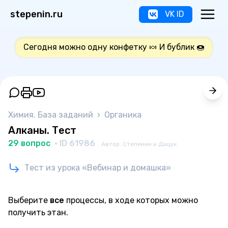
stepenin.ru
VK ID
Сегодня можно одну конфетку 🍬 И бублик 🍩
Химия. База заданий
›
Органика
Алканы. Тест
29 вопрос
· ID 61986
Автор: Степенин и Дацук
Тест из урока «Вебинар и домашка»
Выберите
все
процессы, в ходе которых можно
получить этан.