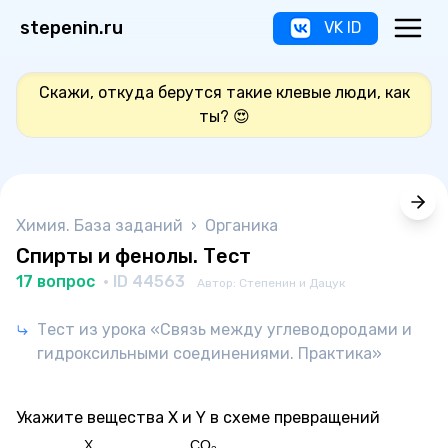
stepenin.ru
VK ID
Скажи, откуда берутся такие клевые люди, как
ты? 😍
Химия. База заданий
›
Органика
Спирты и фенолы. Тест
17 вопрос
· ID 44563
Автор: Степенин и Дацук
Тест из урока «Связь между углеводородами и
гидроксильными соединениями. Практика»
Укажите вещества X и Y в схеме превращений
X
CO
,