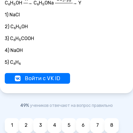
2
р-р
C
H
OH
C
H
ONa
Y
—→
————→
6
5
6
5
1) NaCl
2) C
H
OH
6
5
3) C
H
COOH
6
5
4) NaOH
5) C
H
6
6
Войти с VK ID
49%
учеников отвечают на вопрос правильно
1
2
3
4
5
6
7
8