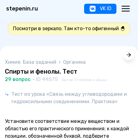
stepenin.ru
VK ID
Посмотри в зеркало. Там кто-то офигенный 🐣
Химия. База заданий
›
Органика
Спирты и фенолы. Тест
29 вопрос
· ID 44575
Автор: Степенин и Дацук
Тест из урока «Связь между углеводородами и
гидроксильными соединениями. Практика»
Установите соответствие между веществом и
областью его практического применения: к каждой
позиции, обозначенной буквой, подберите