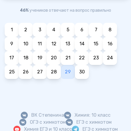
46%
учеников отвечают на вопрос правильно
1
2
3
4
5
6
7
8
9
10
11
12
13
14
15
16
17
18
19
20
21
22
23
24
25
26
27
28
29
30
ВК Степенина
Химия: 10 класс
ОГЭ с химкотом
ЕГЭ с химкотом
Химия ЕГЭ и 10 класс
ЕГЭ с химкотом