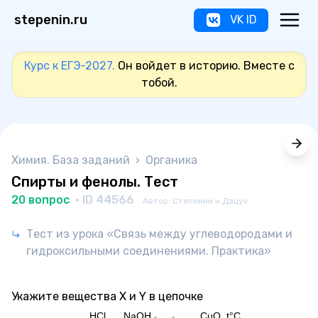
stepenin.ru
VK ID
Курс к ЕГЭ-2027.
Он войдет в историю. Вместе с
тобой.
Химия. База заданий
›
Органика
Спирты и фенолы. Тест
20 вопрос
· ID 44566
Автор: Степенин и Дацук
Тест из урока «Связь между углеводородами и
гидроксильными соединениями. Практика»
Укажите вещества X и Y в цепочке
HCl
NaOH
CuO, t°C