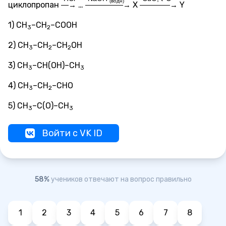
(водн)
циклопропан
…
X
Y
—→
—————→
————→
1) CH
–CH
–COOH
3
2
2) CH
–CH
–CH
OH
3
2
2
3) CH
–CH(OH)–CH
3
3
4) CH
–CH
–CHO
3
2
5) CH
–C(O)–CH
3
3
Войти с VK ID
58%
учеников отвечают на вопрос правильно
1
2
3
4
5
6
7
8