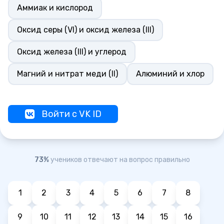
Аммиак и кислород
Оксид серы (VI) и оксид железа (III)
Оксид железа (III) и углерод
Магний и нитрат меди (II)
Алюминий и хлор
Войти с VK ID
73%
учеников отвечают на вопрос правильно
1
2
3
4
5
6
7
8
9
10
11
12
13
14
15
16