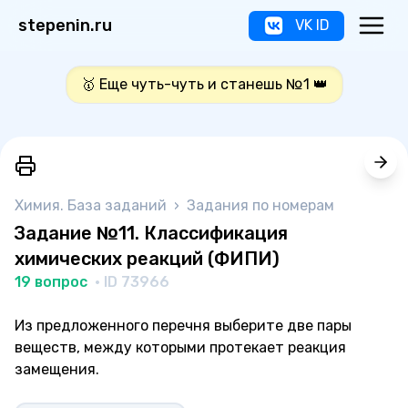
stepenin.ru
VK ID
🥇 Еще чуть-чуть и станешь №1 👑
Химия. База заданий
›
Задания по номерам
Задание №11. Классификация
химических реакций (ФИПИ)
19 вопрос
· ID 73966
Из предложенного перечня выберите две пары
веществ, между которыми протекает реакция
замещения.