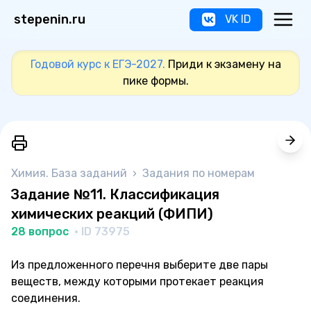
stepenin.ru
VK ID
Годовой курс к ЕГЭ-2027.
Приди к экзамену на
пике формы.
Химия. База заданий
›
Задания по номерам
Задание №11. Классификация
химических реакций (ФИПИ)
28 вопрос
· ID 73975
Из предложенного перечня выберите две пары
веществ, между которыми протекает реакция
соединения.