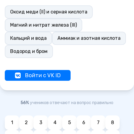
Оксид меди (II) и серная кислота
Магний и нитрат железа (III)
Кальций и вода
Аммиак и азотная кислота
Водород и бром
Войти с VK ID
56%
учеников отвечают на вопрос правильно
1
2
3
4
5
6
7
8