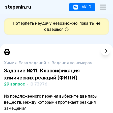
stepenin.ru
VK ID
Потерпеть неудачу невозможно, пока ты не
сдаёшься 😏
Химия. База заданий
›
Задания по номерам
Задание №11. Классификация
химических реакций (ФИПИ)
29 вопрос
· ID 73976
Из предложенного перечня выберите две пары
веществ, между которыми протекает реакция
замещения.