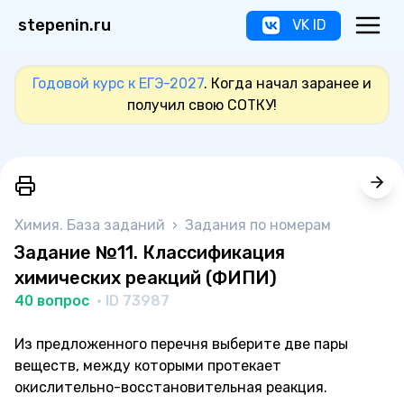
stepenin.ru
VK ID
Годовой курс к ЕГЭ-2027
. Когда начал заранее и
получил свою СОТКУ!
Химия. База заданий
›
Задания по номерам
Задание №11. Классификация
химических реакций (ФИПИ)
40 вопрос
· ID 73987
Из предложенного перечня выберите две пары
веществ, между которыми протекает
окислительно-восстановительная реакция.