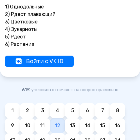
1) Однодольные
2) Рдест плавающий
3) Цветковые
4) Эукариоты
5) Рдест
6) Растения
Войти с VK ID
61%
учеников отвечают на вопрос правильно
1
2
3
4
5
6
7
8
9
10
11
12
13
14
15
16