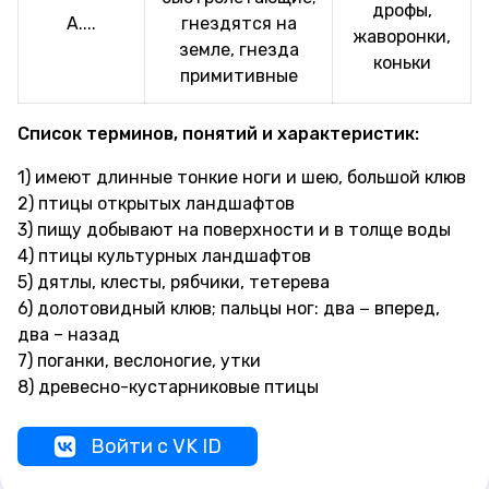
дрофы,
А....
гнездятся на
жаворонки,
земле, гнезда
коньки
примитивные
Список терминов, понятий и характеристик:
1) имеют длинные тонкие ноги и шею, большой клюв
2) птицы открытых ландшафтов
3) пищу добывают на поверхности и в толще воды
4) птицы культурных ландшафтов
5) дятлы, клесты, рябчики, тетерева
6) долотовидный клюв; пальцы ног: два − вперед,
два – назад
7) поганки, веслоногие, утки
8) древесно-кустарниковые птицы
Войти с VK ID