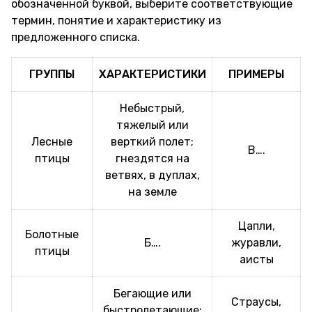
обозначенной буквой, выберите соответствующие
термин, понятие и характеристику из
предложенного списка.
ГРУППЫ
ХАРАКТЕРИСТИКИ
ПРИМЕРЫ
Небыстрый,
тяжелый или
Лесные
верткий полет;
В….
птицы
гнездятся на
ветвях, в дуплах,
на земле
Цапли,
Болотные
Б….
журавли,
птицы
аисты
Бегающие или
Страусы,
быстролетающие;