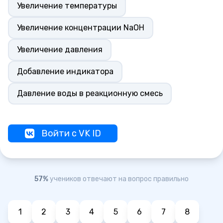
Увеличение температуры
Увеличение концентрации NаOH
Увеличение давления
Добавление индикатора
Давление воды в реакционную смесь
Войти с VK ID
57%
учеников отвечают на вопрос правильно
1
2
3
4
5
6
7
8