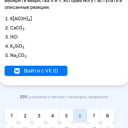
выберите вещества X и Y, которые могут вступать в
описанные реакции.
K[Al(OH)
]
4
CaCO
3
HCl
K
SiO
2
3
Na
CO
2
3
Войти с VK ID
25%
учеников отвечают на вопрос правильно
1
2
3
4
5
6
7
8