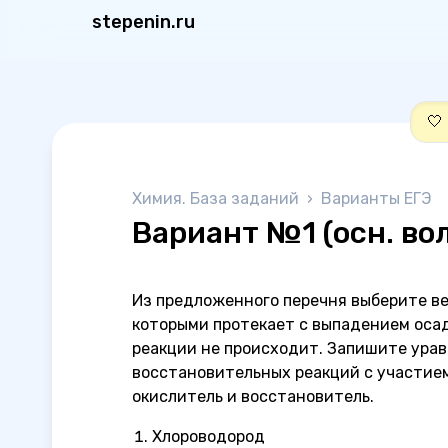
stepenin.ru
🤍
Химия. База заданий
›
Варианты ЕГЭ
Вариант №1 (осн. во
Из предложенного перечня выберите в
которыми протекает с выпадением осад
реакции не происходит. Запишите ура
восстановительных реакций с участие
окислитель и восстановитель.
Хлороводород