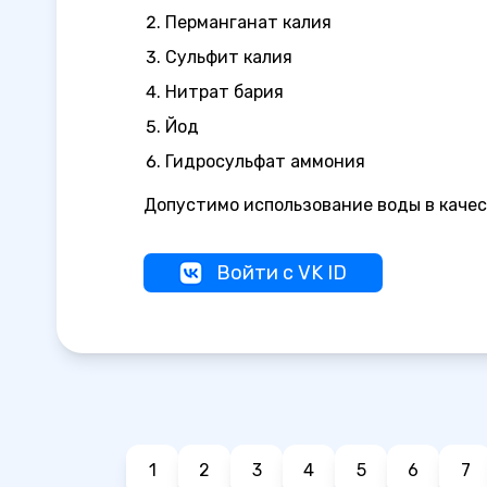
Перманганат калия
Сульфит калия
Нитрат бария
Йод
Гидросульфат аммония
Допустимо использование воды в качес
Войти с VK ID
1
2
3
4
5
6
7