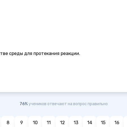
тве среды для протекания реакции.
76%
учеников отвечают на вопрос правильно
8
9
10
11
12
13
14
15
16