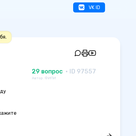
VK ID
бя.
29 вопрос
· ID 97557
Автор: ФИПИ
жду
укажите