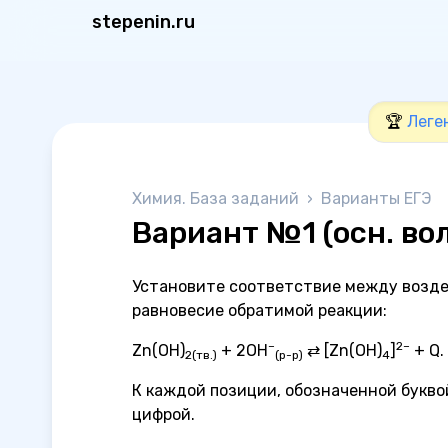
stepenin.ru
🏆
Леге
Химия. База заданий
›
Варианты ЕГЭ
Вариант №1 (осн. во
Установите соответствие между возде
равновесие обратимой реакции:
–
2
–
Zn(OH)
+ 2OH
⇄ [Zn(OH)
]
+ Q.
2
(тв.)
(р-р)
4
К каждой позиции, обозначенной букв
цифрой.