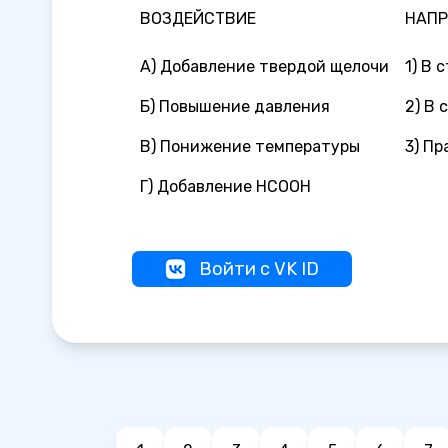
ВОЗДЕЙСТВИЕ
НАПР
А) Добавление твердой щелочи
1) В 
Б) Повышение давления
2) В 
В) Понижение температуры
3) П
Г) Добавление НСООН
Войти с VK ID