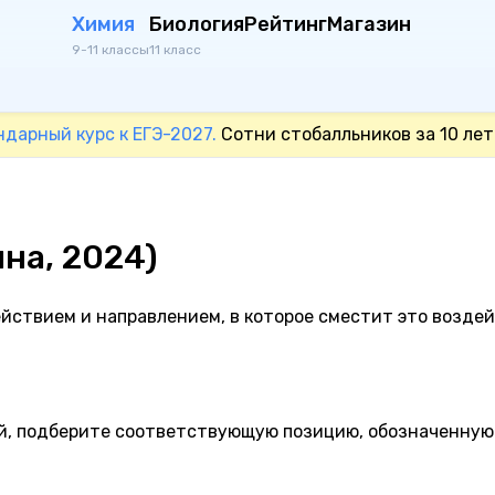
Химия
Биология
Рейтинг
Магазин
9-11 классы
11 класс
ндарный курс к ЕГЭ-2027.
Сотни стобалльников за 10 лет
лна, 2024)
йствием и направлением, в которое сместит это возде
ой, подберите соответствующую позицию, обозначенную