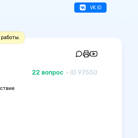
VK ID
 работы.
22 вопрос
· ID 97550
йствие