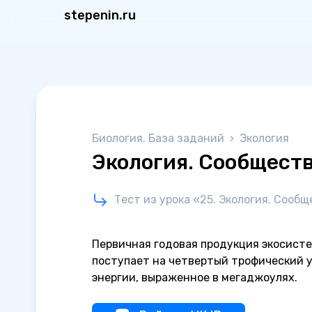
stepenin.ru
Биология. База заданий
›
Экология
Экология. Сообщест
Тест из урока «25. Экология. Сооб
Первичная годовая продукция экосисте
поступает на четвертый трофический у
энергии, выраженное в мегаджоулях.