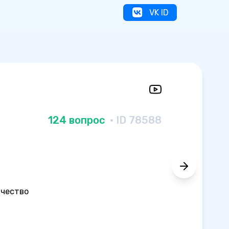
VK ID
124 вопрос
· ID 78588
ичество