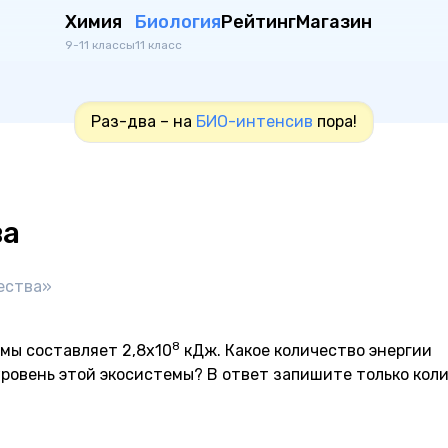
Химия
Биология
Рейтинг
Магазин
9-11 классы
11 класс
Раз-два – на
БИО-интенсив
пора!
ва
щества»
8
мы составляет 2,8х10
кДж. Какое количество энергии
ровень этой экосистемы? В ответ запишите только кол