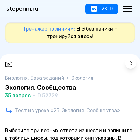
stepenin.ru
VK ID
Тренажёр по линиям:
ЕГЭ без паники –
тренируйся здесь!
Биология. База заданий
›
Экология
Экология. Сообщества
35 вопрос
· ID 52729
Тест из урока «25. Экология. Сообщества»
Выберите три верных ответа из шести и запишите
в таблицу цифры, под которыми они указаны. В