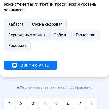
экосистеме тайги третий трофический уровень
занимают:
Кабарга
Сосна кедровая
Зерноядные птицы
Соболь
Горностай
Росомаха
Войти с VK ID
67%
учеников отвечают на вопрос правильно
1
2
3
4
5
6
7
8