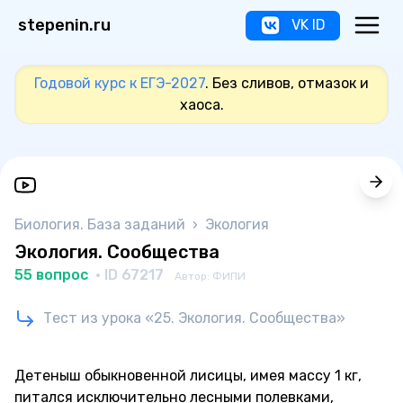
stepenin.ru
VK ID
Годовой курс к ЕГЭ-2027
. Без сливов, отмазок и
хаоса.
Биология. База заданий
›
Экология
Экология. Сообщества
55 вопрос
· ID 67217
Автор: ФИПИ
Тест из урока «25. Экология. Сообщества»
Детеныш обыкновенной лисицы, имея массу 1 кг,
питался исключительно лесными полевками,