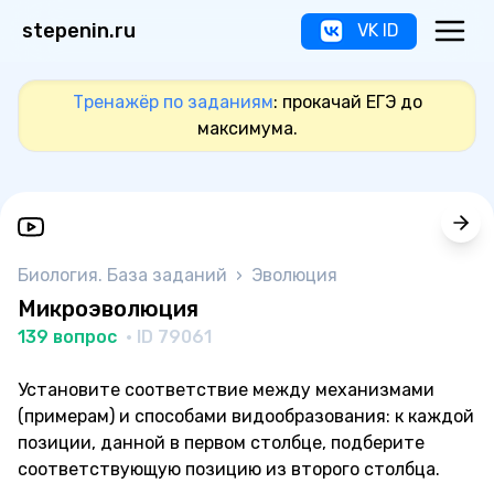
stepenin.ru
VK ID
Тренажёр по заданиям
: прокачай ЕГЭ до
максимума.
Биология. База заданий
›
Эволюция
Микроэволюция
139 вопрос
· ID 79061
Установите соответствие между механизмами
(примерам) и способами видообразования: к каждой
позиции, данной в первом столбце, подберите
соответствующую позицию из второго столбца.