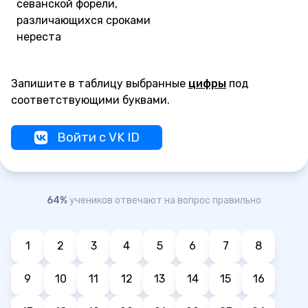
севанской форели,
различающихся сроками
нереста
Запишите в таблицу выбранные
цифры
под
соответствующими буквами.
Войти с VK ID
64%
учеников отвечают на вопрос правильно
1
2
3
4
5
6
7
8
9
10
11
12
13
14
15
16