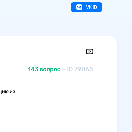
VK ID
143 вопрос
· ID 79065
цию из