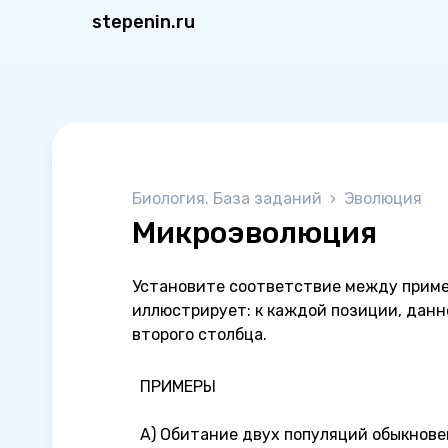
stepenin.ru
Биология. База заданий
›
Эволюция
Микроэволюция
Установите соответствие между приме
иллюстрирует: к каждой позиции, данн
второго столбца.
ПРИМЕРЫ
А) Обитание двух популяций обыкнове