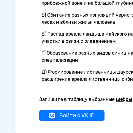
прибрежной зоне и на большой глубин
Б) Обитание разных популяций черного
лесах и вблизи жилья человека
В) Распад ареала ландыша майского н
участки в связи с оледенением
Г) Образование разных видов синиц н
специализации
Д) Формирование лиственницы даурск
расширения ареала лиственницы сиби
Запишите в таблицу выбранные
цифры
Войти с VK ID