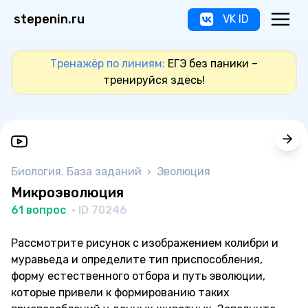
stepenin.ru
VK ID
Тренажёр по линиям:
ЕГЭ без паники –
тренируйся здесь!
Биология. База заданий
›
Эволюция
Микроэволюция
61 вопрос
· ID 70246
Рассмотрите рисунок с изображением колибри и
муравьеда и определите тип приспособления,
форму естественного отбора и путь эволюции,
которые привели к формированию таких