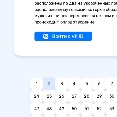
расположены по два на укороченных поб
расположены мутовками, которые образу
мужских шишек переносится ветром и 
происходит оплодотворение.
Войти с VK ID
1
2
3
4
5
6
7
24
25
26
27
28
29
30
47
48
49
50
51
52
53