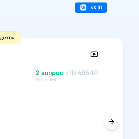
VK ID
адётся.
2 вопрос
· ID 68540
Автор: ФИПИ