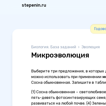
stepenin.ru
Годово
Биология. База заданий
›
Эволюция
Микроэволюция
Выберите три предложения, в которых 
можно использовать при применении
м
Сосна обыкновенная. Запишите в табли
(1) Сосна обыкновенная − светолюбивое
пять-девять фотосинтезирующих семяд
развиваться на любой почве. (4) Зелен