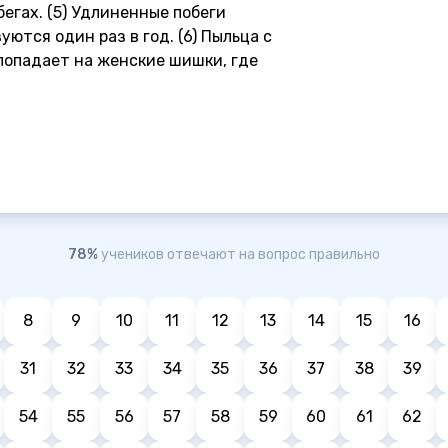
егах. (5) Удлиненные побеги
ются один раз в год. (6) Пыльца с
попадает на женские шишки, где
78%
учеников отвечают на вопрос правильно
8
9
10
11
12
13
14
15
16
31
32
33
34
35
36
37
38
39
54
55
56
57
58
59
60
61
62