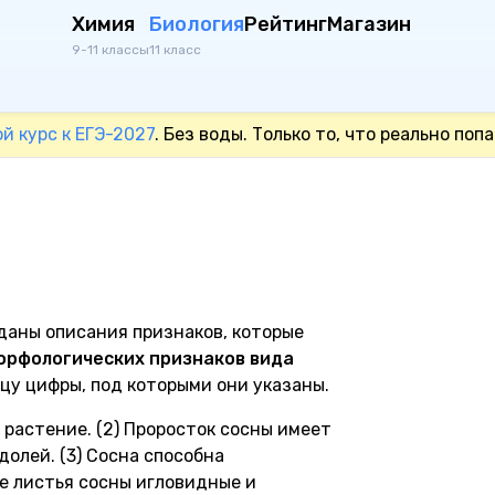
Химия
Биология
Рейтинг
Магазин
9-11 классы
11 класс
й курс к ЕГЭ-2027
. Без воды. Только то, что реально поп
даны описания признаков, которые
орфологических признаков вида
цу цифры, под которыми они указаны.
 растение. (2) Проросток сосны имеет
олей. (3) Сосна способна
ые листья сосны игловидные и